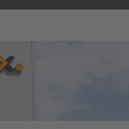
E
English
schland
English Neutral
 Britain