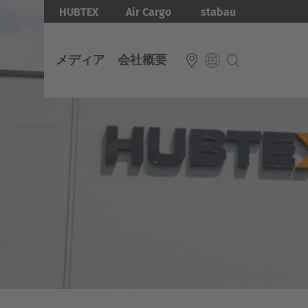
Skip
Bild
HUBTEX
Air Cargo
stabau
to
main
メディア
会社概要
content
メ
会
デ
社
INTERNATIONAL
EUROP
ィ
概
English
ア
要
Deut
Deutsch
Deutsch
自
サ
動
ス
Great
化
テ
さ
ナ
れ
ビ
た
リ
マ
テ
ル
ィ
チ
ダ
拠