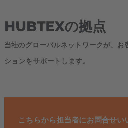
イ
点
レ
ク
お
シ
HUBTEXの拠点
問
ョ
い
ナ
合
ル
わ
サ
せ
イ
当社のグローバルネットワークが、お
ド
ロ
ー
ションをサポートします。
ダ
ー
こちらから担当者にお問合せい