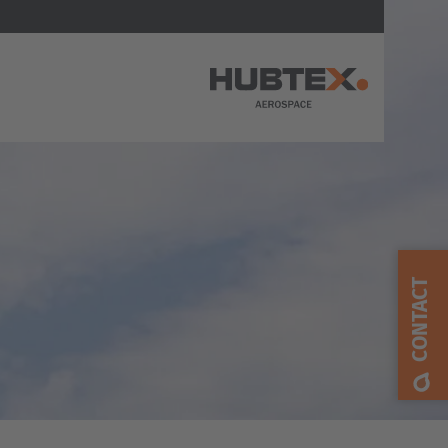
AMERICA
United States
English
CONTACT
ASIA/PACIFIC
Japan
Japanese